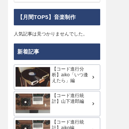
【月間TOP5】音楽制作
人気記事は見つかりませんでした。
新着記事
【コード進行分
析】aiko「いつ逢
えたら」編
【コード進行統
計】山下達郎編
【コード進行統
計】aiko編