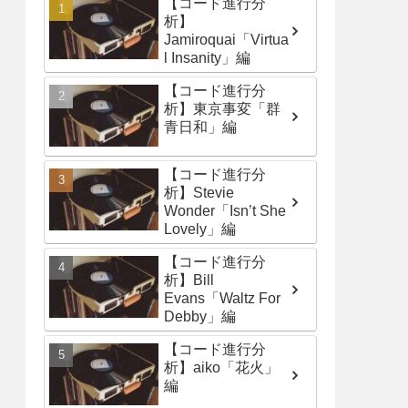
【コード進行分
析】
Jamiroquai「Virtua
l Insanity」編
【コード進行分
析】東京事変「群
青日和」編
【コード進行分
析】Stevie
Wonder「Isn’t She
Lovely」編
【コード進行分
析】Bill
Evans「Waltz For
Debby」編
【コード進行分
析】aiko「花火」
編