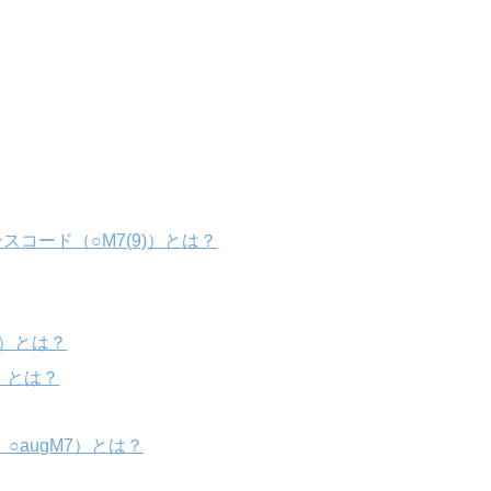
スコード（○M7(9)）とは？
4）とは？
7）とは？
、○augM7
）とは？