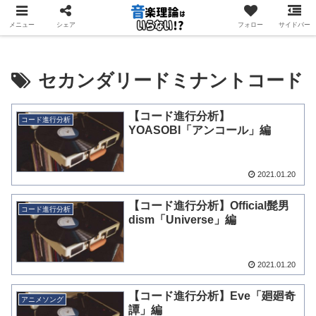
音楽理論を「学ぶ」のではなく「使う」ためのサイト
メニュー
シェア
フォロー
サイドバー
セカンダリードミナントコード
【コード進行分析】
コード進行分析
YOASOBI「アンコール」編
2021.01.20
【コード進行分析】Official髭男
コード進行分析
dism「Universe」編
2021.01.20
【コード進行分析】Eve「廻廻奇
アニメソング
譚」編