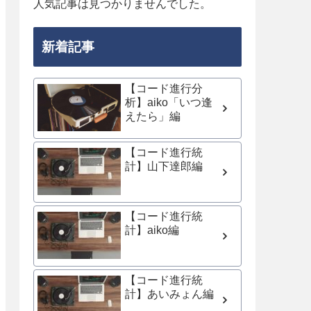
人気記事は見つかりませんでした。
新着記事
【コード進行分
析】aiko「いつ逢
えたら」編
【コード進行統
計】山下達郎編
【コード進行統
計】aiko編
【コード進行統
計】あいみょん編