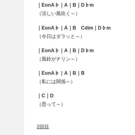
｜
EonA♭｜A｜B｜D♭m
（涼しい風吹く～）
｜
EonA♭｜A｜B Cdim｜D♭m
（今日はダラッと～）
｜
EonA♭｜A｜B｜D♭m
（風鈴がチリン～）
｜
EonA♭｜A｜B｜B
（私には関係～）
｜C｜D
（思って～）
2回目