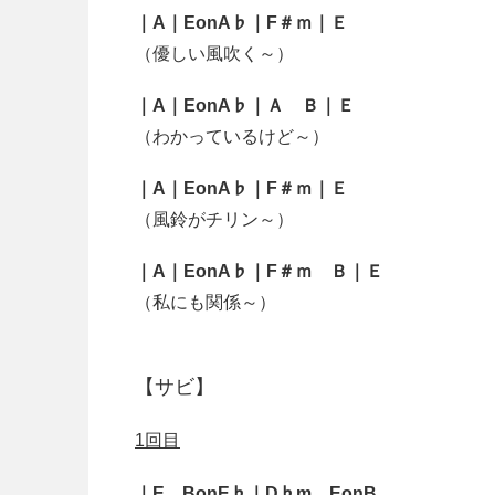
｜A｜
EonA♭｜F＃ｍ｜Ｅ
（優しい風吹く～）
｜A｜
EonA♭｜Ａ Ｂ｜Ｅ
（わかっているけど～）
｜A｜
EonA♭｜F＃ｍ｜Ｅ
（風鈴がチリン～）
｜A｜
EonA♭｜F＃ｍ Ｂ｜Ｅ
（私にも関係～）
【サビ】
1回目
｜
E BonE♭｜D♭m EonB