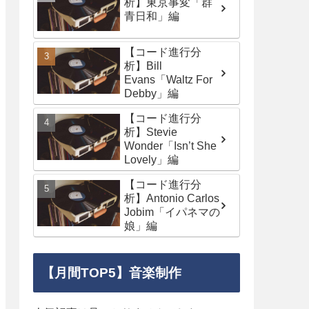
析】東京事変「群
青日和」編
【コード進行分
析】Bill
Evans「Waltz For
Debby」編
【コード進行分
析】Stevie
Wonder「Isn’t She
Lovely」編
【コード進行分
析】Antonio Carlos
Jobim「イパネマの
娘」編
【月間TOP5】音楽制作