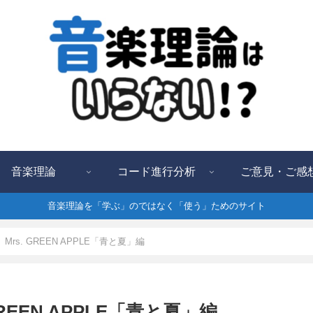
音楽理論
コード進行分析
ご意見・ご感
音楽理論を「学ぶ」のではなく「使う」ためのサイト
rs. GREEN APPLE「青と夏」編
REEN APPLE「青と夏」編