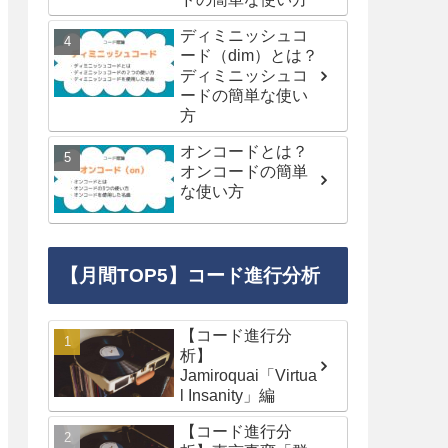
ディミニッシュコ
ード（dim）とは？
ディミニッシュコ
ードの簡単な使い
方
オンコードとは？
オンコードの簡単
な使い方
【月間TOP5】コード進行分析
【コード進行分
析】
Jamiroquai「Virtua
l Insanity」編
【コード進行分