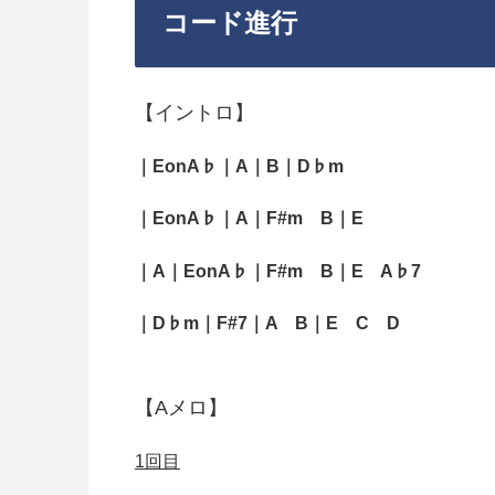
コード進行
【イントロ】
｜
EonA♭｜A｜B｜D♭m
｜
EonA♭｜A｜F#m B｜E
｜A｜EonA♭｜F#m B｜E A♭7
｜D♭m｜F#7｜A B｜E C D
【Aメロ】
1回目