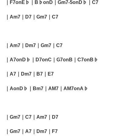
｜F7onE♭｜B♭onD｜Gm7-5onD♭｜C7
｜Am7｜D7｜Gm7｜C7
｜Am7｜Dm7｜Gm7｜C7
｜A7onD♭｜D7onC｜G7onB｜C7onB♭
｜A7｜Dm7｜B7｜E7
｜AonD♭｜Bm7｜AM7｜AM7onA♭
｜Gm7｜C7｜Am7｜D7
｜Gm7｜A7｜Dm7｜F7