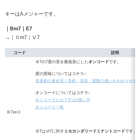
キーはAメジャーです。
｜Bm7｜E7
→｜Ⅱm7｜Ⅴ7
コード
説明
Ⅲ7の7度の音を最低音にした
オンコード
です。
度の意味についてはコチラ↓
音楽初心者必見！音程・音高・度数の違いをわかりやす
オンコードについてはコチラ↓
オンコードとは？3つの使い方
オンコード一覧
Ⅲ7onⅡ
Ⅲ7はⅥ7に対する
セカンダリードミナントコード
です。