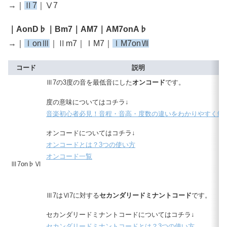
→｜
Ⅱ7
｜Ⅴ7
｜AonD♭｜Bm7｜AM7｜AM7onA♭
→｜
ⅠonⅢ
｜Ⅱm7｜ⅠM7｜
ⅠM7onⅦ
コード
説明
Ⅲ7の3度の音を最低音にした
オンコード
です。
度の意味についてはコチラ↓
音楽初心者必見！音程・音高・度数の違いをわかりやすく解
オンコードについてはコチラ↓
オンコードとは？3つの使い方
オンコード一覧
Ⅲ7on♭Ⅵ
Ⅲ7はⅥ7に対する
セカンダリードミナントコード
です。
セカンダリードミナントコードについてはコチラ↓
セカンダリードミナントコードとは？3つの使い方