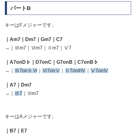
パートB
キーはFメジャーです。
｜Am7｜Dm7｜Gm7｜C7
→｜Ⅲm7｜Ⅵm7｜Ⅱm7｜Ⅴ7
｜A7onD♭｜D7onC｜G7onB｜C7onB♭
→｜
Ⅲ7on♭Ⅵ
｜
Ⅵ7onⅤ
｜
Ⅱ7on#Ⅳ
｜
Ⅴ7onⅣ
｜A7｜Dm7
→｜
Ⅲ7
｜Ⅵm7
キーはAメジャーです。
｜B7｜E7