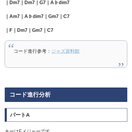
｜Dm7｜Dm7｜G7｜A♭dim7
｜Am7｜A♭dim7｜Gm7｜C7
｜F｜Dm7｜Gm7｜C7
コード進行参考：
ジャズ資料館
コード進行分析
パートA
キーはFメジャーです。