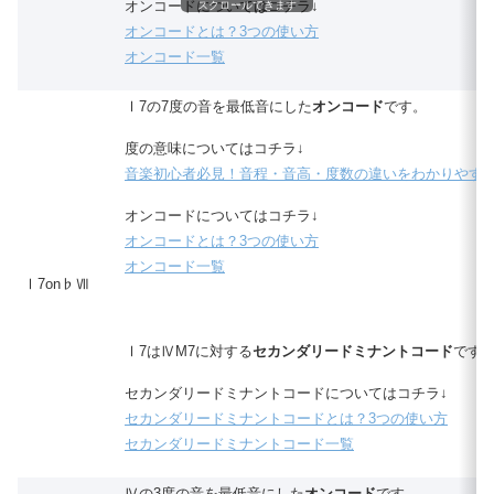
オンコードについてはコチラ↓
スクロールできます
オンコードとは？3つの使い方
オンコード一覧
Ⅰ7の7度の音を最低音にした
オンコード
です。
度の意味についてはコチラ↓
音楽初心者必見！音程・音高・度数の違いをわかりやす
オンコードについてはコチラ↓
オンコードとは？3つの使い方
オンコード一覧
Ⅰ7on♭Ⅶ
Ⅰ7はⅣM7に対する
セカンダリードミナントコード
です
セカンダリードミナントコードについてはコチラ↓
セカンダリードミナントコードとは？3つの使い方
セカンダリードミナントコード一覧
Ⅳの3度の音を最低音にした
オンコード
です。