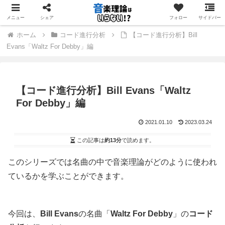
音楽理論を「学ぶ」のではなく「使う」ためのサイト
メニュー
シェア
フォロー
サイドバー
ホーム
コード進行分析
【コード進行分析】Bill
Evans「Waltz For Debby」編
【コード進行分析】Bill Evans「Waltz
For Debby」編
2021.01.10
2023.03.24
この記事は
約13分
で読めます。
このシリーズでは名曲の中で音楽理論がどのように使われ
ているかを学ぶことができます。
今回は、
Bill Evans
の名曲「
Waltz For Debby
」の
コード