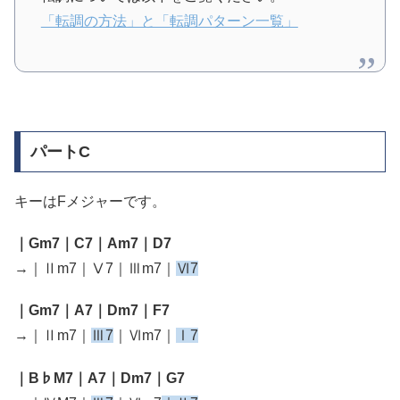
「転調の方法」と「転調パターン一覧」
パートC
キーはFメジャーです。
｜Gm7｜C7｜Am7｜D7
→｜Ⅱm7｜Ⅴ7｜Ⅲm7｜
Ⅵ7
｜Gm7｜A7｜Dm7｜F7
→｜Ⅱm7｜
Ⅲ7
｜Ⅵm7｜
Ⅰ7
｜B♭M7｜A7｜Dm7｜G7