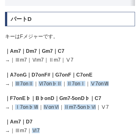
パートD
キーはFメジャーです。
｜Am7｜Dm7｜Gm7｜C7
→｜Ⅲm7｜Ⅵm7｜Ⅱm7｜Ⅴ7
｜A7onG｜D7onF#｜G7onF｜C7onE
→｜
Ⅲ7onⅡ
｜
Ⅵ7on♭Ⅱ
｜
Ⅱ7onⅠ
｜
Ⅴ7onⅦ
｜F7onE♭｜B♭onD｜Gm7-5onD♭｜C7
→｜
Ⅰ7on♭Ⅶ
｜
ⅣonⅥ
｜
Ⅱm7-5on♭Ⅵ
｜Ⅴ7
｜Am7｜D7
→｜Ⅲm7｜
Ⅵ7