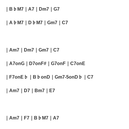
｜B♭M7｜A7｜Dm7｜G7
｜A♭M7｜D♭M7｜Gm7｜C7
｜Am7｜Dm7｜Gm7｜C7
｜A7onG｜D7onF#｜G7onF｜C7onE
｜F7onE♭｜B♭onD｜Gm7-5onD♭｜C7
｜Am7｜D7｜Bm7｜E7
｜Am7｜F7｜B♭M7｜A7