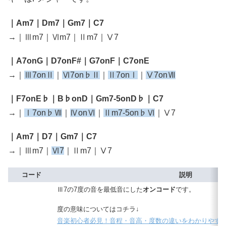
｜Am7｜Dm7｜Gm7｜C7
→｜Ⅲm7｜Ⅵm7｜Ⅱm7｜Ⅴ7
｜A7onG｜D7onF#｜G7onF｜C7onE
→｜
Ⅲ7onⅡ
｜
Ⅵ7on♭Ⅱ
｜
Ⅱ7onⅠ
｜
Ⅴ7onⅦ
｜F7onE♭｜B♭onD｜Gm7-5onD♭｜C7
→｜
Ⅰ7on♭Ⅶ
｜
ⅣonⅥ
｜
Ⅱm7-5on♭Ⅵ
｜Ⅴ7
｜Am7｜D7｜Gm7｜C7
→｜Ⅲm7｜
Ⅵ7
｜Ⅱm7｜Ⅴ7
コード
説明
Ⅲ7の7度の音を最低音にした
オンコード
です。
度の意味についてはコチラ↓
音楽初心者必見！音程・音高・度数の違いをわかりやす