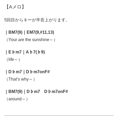
【Aメロ】
5回目からキーが半音上がります。
｜BM7(9)｜EM7(9,#11,13)
（Your are the sunshine～）
｜E♭m7｜A♭7(♭9)
（life～）
｜D♭m7｜D♭m7onF#
（That’s why～）
｜BM7(9)｜D♭m7 D♭m7onF#
（around～）