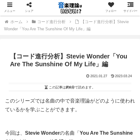
音楽理論を「学ぶ」のではなく「使う」ためのサイト
メニュー
シェア
フォロー
サイドバー
ホーム
コード進行分析
【コード進行分析】Stevie
Wonder「You Are The Sunshine Of My Life」編
【コード進行分析】Stevie Wonder「You
Are The Sunshine Of My Life」編
2021.01.27
2023.03.24
この記事は
約6分
で読めます。
このシリーズでは名曲の中で音楽理論がどのように使われ
ているかを学ぶことができます。
今回は、
Stevie Wonder
の名曲「
You Are The Sunshine