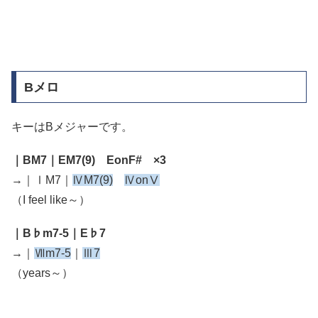
Bメロ
キーはBメジャーです。
｜BM7｜EM7(9) EonF# ×3
→｜ⅠM7｜
ⅣM7(9)
ⅣonⅤ
（I feel like～）
｜B♭m7-5｜E♭7
→｜
Ⅶm7-5
｜
Ⅲ7
（years～）