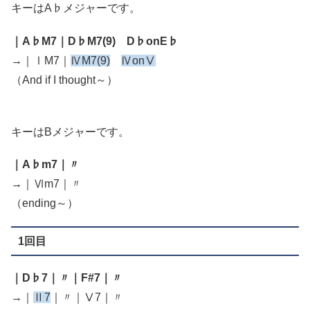
キーはA♭メジャーです。
｜A♭M7｜D♭M7(9) D♭onE♭
→｜ⅠM7｜
ⅣM7(9)
ⅣonⅤ
（And if I thought～）
キーはBメジャーです。
｜A♭m7｜〃
→｜Ⅵm7｜〃
（ending～）
1回目
｜D♭7｜〃｜F#7｜〃
→｜
Ⅱ7
｜〃｜Ⅴ7｜〃