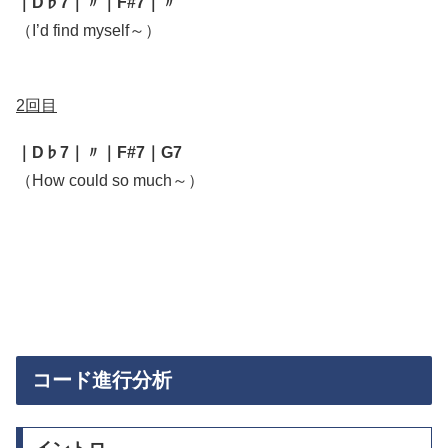
｜D♭7｜〃｜F#7｜〃
（I’d find myself～）
2回目
｜D♭7｜〃｜F#7｜G7
（How could so much～）
コード進行分析