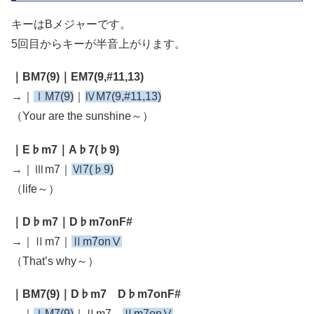
キーはBメジャーです。
5回目からキーが半音上がります。
｜BM7(9)｜EM7(9,#11,13)
→｜
ⅠM7(9)
｜
ⅣM7(9,#11,13)
（Your are the sunshine～）
｜E♭m7｜A♭7(♭9)
→｜Ⅲm7｜
Ⅵ7(♭9)
（life～）
｜D♭m7｜D♭m7onF#
→｜Ⅱm7｜
Ⅱm7onⅤ
（That’s why～）
｜BM7(9)｜D♭m7 D♭m7onF#
→｜
ⅠM7(9)
｜Ⅱm7
Ⅱm7onⅤ