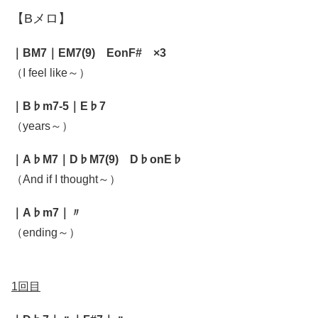
【Bメロ】
｜BM7｜EM7(9) EonF# ×3
（I feel like～）
｜B♭m7-5｜E♭7
（years～）
｜A♭M7｜D♭M7(9) D♭onE♭
（And if I thought～）
｜A♭m7｜〃
（ending～）
1回目