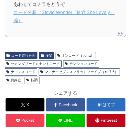
あわせてコチラもどうぞ
コード分析（Stevie Wonder「Isn’t She Lovely」
編）
コード進行分析
洋楽
オンコード（○on□）
セカンダリードミナントコード
テンションコード
ナインスコード
マイナーセブンスフラットファイブ（○m7-5）
偽終止
転調
シェアする
X
Facebook
はてブ
Pocket
LINE
Pinterest