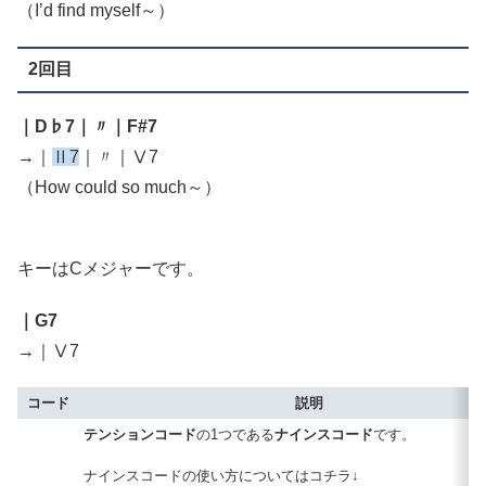
（I’d find myself～）
2回目
｜D♭7｜〃｜F#7
→｜
Ⅱ7
｜〃｜Ⅴ7
（How could so much～）
キーはCメジャーです。
｜G7
→｜Ⅴ7
コード
説明
テンションコード
の1つである
ナインスコード
です。
ナインスコードの使い方についてはコチラ↓