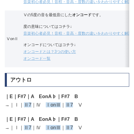
音楽初心者必見！音程・音高・度数の違いをわかりやすく解説
Ⅴの5度の音を最低音にした
オンコード
です。
度の意味についてはコチラ↓
音楽初心者必見！音程・音高・度数の違いをわかりやすく解説
ⅤonⅡ
オンコードについてはコチラ↓
オンコードとは？3つの使い方
オンコード一覧
アウトロ
｜E｜F#7｜A EonA♭｜F#7 B
→｜Ⅰ｜
Ⅱ7
｜Ⅳ
ⅠonⅢ
｜
Ⅱ7
Ⅴ
｜E｜F#7｜A EonA♭｜F#7 B
→｜Ⅰ｜
Ⅱ7
｜Ⅳ
ⅠonⅢ
｜
Ⅱ7
Ⅴ