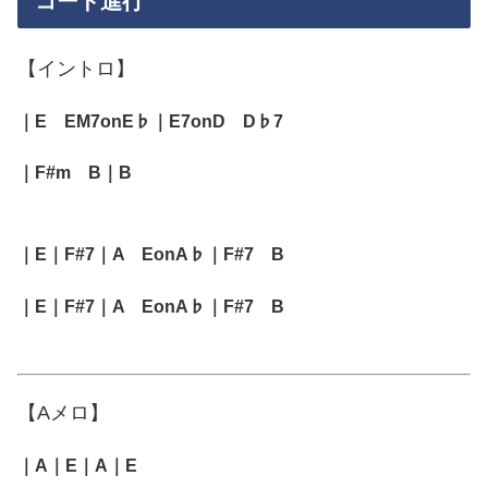
コード進行
【イントロ】
｜E EM7onE♭｜E7onD D♭7
｜F#m B｜B
｜E｜F#7｜A EonA♭｜F#7 B
｜E｜F#7｜A EonA♭｜F#7 B
【Aメロ】
｜A｜E｜A｜E