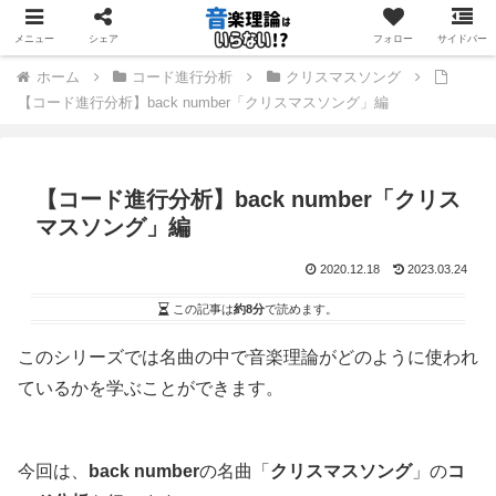
音楽理論を「学ぶ」のではなく「使う」ためのサイト
メニュー
シェア
フォロー
サイドバー
ホーム
コード進行分析
クリスマスソング
【コード進行分析】back number「クリスマスソング」編
【コード進行分析】back number「クリス
マスソング」編
2020.12.18
2023.03.24
この記事は
約8分
で読めます。
このシリーズでは名曲の中で音楽理論がどのように使われ
ているかを学ぶことができます。
今回は、
back number
の名曲「
クリスマスソング
」の
コ