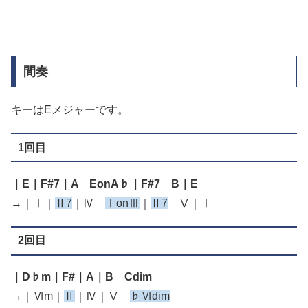
間奏
キーはEメジャーです。
1回目
｜E｜F#7｜A EonA♭｜F#7 B｜E
→｜Ⅰ｜
Ⅱ7
｜Ⅳ
ⅠonⅢ
｜
Ⅱ7
Ⅴ｜Ⅰ
2回目
｜D♭m｜F#｜A｜B Cdim
→｜Ⅵm｜
Ⅱ
｜Ⅳ｜Ⅴ
♭Ⅵdim