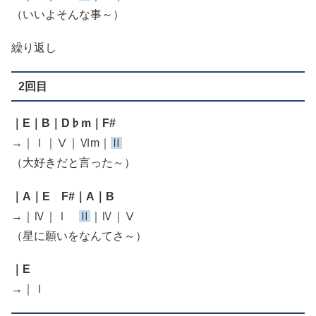
（いいよそんな事～）
繰り返し
2回目
｜E｜B｜D♭m｜F#
→｜Ⅰ｜Ⅴ｜Ⅵm｜
Ⅱ
（大好きだと言った～）
｜A｜E F#｜A｜B
→｜Ⅳ｜Ⅰ
Ⅱ
｜Ⅳ｜Ⅴ
（星に願いをなんてさ～）
｜E
→｜Ⅰ