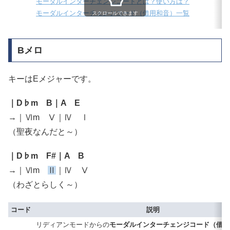
モーダルインターチェンジコードとは？使い方は？
モーダルインターチェンジコード（借用和音）一覧
スクロールできます
Bメロ
キーはEメジャーです。
｜D♭m B｜A E
→｜Ⅵm Ⅴ｜Ⅳ Ⅰ
（聖夜なんだと～）
｜D♭m F#｜A B
→｜Ⅵm
Ⅱ
｜Ⅳ Ⅴ
（わざとらしく～）
コード
説明
リディアンモードからの
モーダルインターチェンジコード（借用