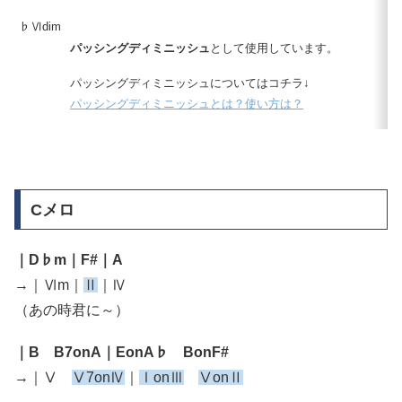
♭Ⅵdim
パッシングディミニッシュ
として使用しています。
パッシングディミニッシュについてはコチラ↓
パッシングディミニッシュとは？使い方は？
Cメロ
｜D♭m｜F#｜A
→｜Ⅵm｜
Ⅱ
｜Ⅳ
（あの時君に～）
｜B B7onA｜EonA♭ BonF#
→｜Ⅴ
Ⅴ7onⅣ
｜
ⅠonⅢ
ⅤonⅡ