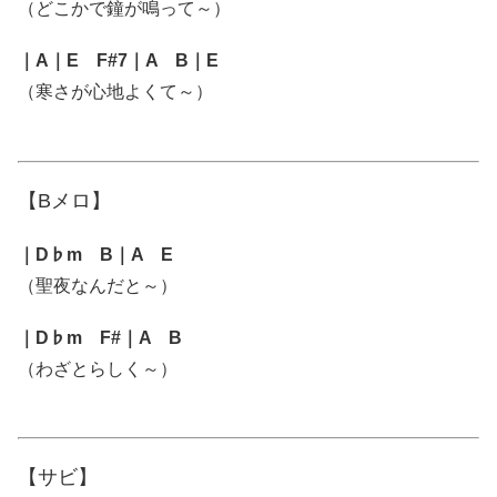
（どこかで鐘が鳴って～）
｜A｜E F#7｜A B｜E
（寒さが心地よくて～）
【Bメロ】
｜D♭m B｜A E
（聖夜なんだと～）
｜D♭m F#｜A B
（わざとらしく～）
【サビ】