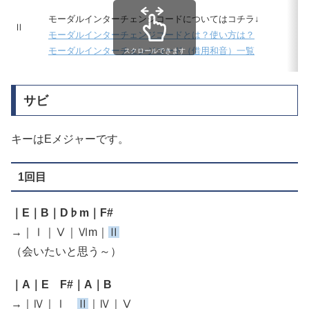
モーダルインターチェンジコードについてはコチラ↓
Ⅱ
モーダルインターチェンジコードとは？使い方は？
モーダルインターチェンジコード（借用和音）一覧
スクロールできます
サビ
キーはEメジャーです。
1回目
｜E｜B｜D♭m｜F#
→｜Ⅰ｜Ⅴ｜Ⅵm｜
Ⅱ
（会いたいと思う～）
｜A｜E F#｜A｜B
→｜Ⅳ｜Ⅰ
Ⅱ
｜Ⅳ｜Ⅴ