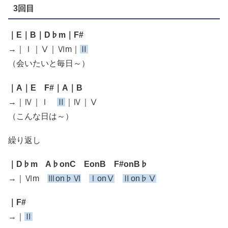
3回目
｜E｜B｜D♭m｜F#
→｜Ⅰ｜Ⅴ｜Ⅵm｜
Ⅱ
（会いたいと毎日～）
｜A｜E F#｜A｜B
→｜Ⅳ｜Ⅰ
Ⅱ
｜Ⅳ｜Ⅴ
（こんな日は～）
繰り返し
｜D♭m A♭onC EonB F#onB♭
→｜Ⅵm
Ⅲon♭Ⅵ
ⅠonⅤ
Ⅱon♭Ⅴ
｜F#
→｜
Ⅱ