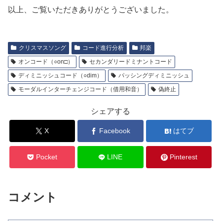
以上、ご覧いただきありがとうございました。
クリスマスソング
コード進行分析
邦楽
オンコード（○on□）
セカンダリードミナントコード
ディミニッシュコード（○dim）
パッシングディミニッシュ
モーダルインターチェンジコード（借用和音）
偽終止
シェアする
X
Facebook
はてブ
Pocket
LINE
Pinterest
コメント