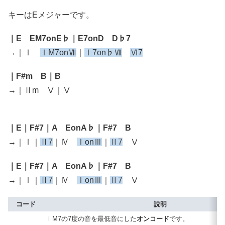
キーはEメジャーです。
｜E EM7onE♭｜E7onD D♭7
→｜Ⅰ
ⅠM7onⅦ
｜
Ⅰ7on♭Ⅶ
Ⅵ7
｜F#m B｜B
→｜Ⅱm Ⅴ｜Ⅴ
｜E｜F#7｜A EonA♭｜F#7 B
→｜Ⅰ｜
Ⅱ7
｜Ⅳ
ⅠonⅢ
｜
Ⅱ7
Ⅴ
｜E｜F#7｜A EonA♭｜F#7 B
→｜Ⅰ｜
Ⅱ7
｜Ⅳ
ⅠonⅢ
｜
Ⅱ7
Ⅴ
コード
説明
ⅠM7の7度の音を最低音にした
オンコード
です。