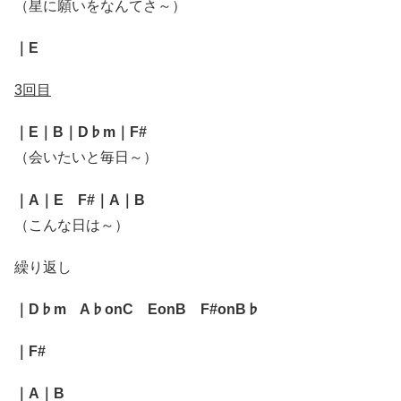
（星に願いをなんてさ～）
｜E
3回目
｜E｜B｜D♭m｜F#
（会いたいと毎日～）
｜A｜E F#｜A｜B
（こんな日は～）
繰り返し
｜D♭m A♭onC EonB F#onB♭
｜F#
｜A｜B