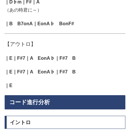
｜D♭m｜F#｜A
（あの時君に～）
｜B B7onA｜EonA♭ BonF#
【アウトロ】
｜E｜F#7｜A EonA♭｜F#7 B
｜E｜F#7｜A EonA♭｜F#7 B
｜E
コード進行分析
イントロ