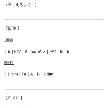
（聞こえるまで～）
【間奏】
1回目
｜E｜F#7｜A EonA♭｜F#7 B｜E
2回目
｜D♭m｜F#｜A｜B Cdim
【Cメロ】