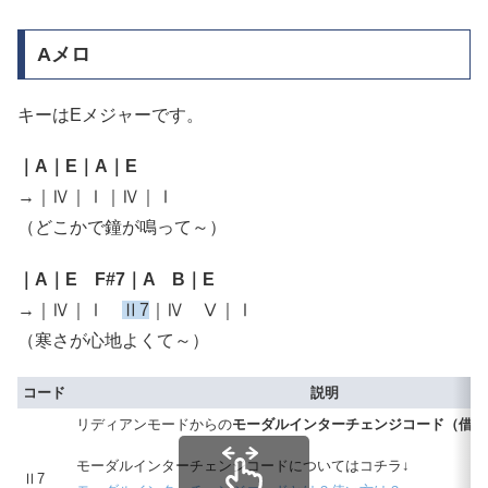
Aメロ
キーはEメジャーです。
｜A｜E｜A｜E
→｜Ⅳ｜Ⅰ｜Ⅳ｜Ⅰ
（どこかで鐘が鳴って～）
｜A｜E F#7｜A B｜E
→｜Ⅳ｜Ⅰ
Ⅱ7
｜Ⅳ Ⅴ｜Ⅰ
（寒さが心地よくて～）
コード
説明
リディアンモードからの
モーダルインターチェンジコード（借用
モーダルインターチェンジコードについてはコチラ↓
Ⅱ7