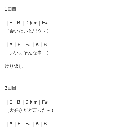
1回目
｜E｜B｜D♭m｜F#
（会いたいと思う～）
｜A｜E F#｜A｜B
（いいよそんな事～）
繰り返し
2回目
｜E｜B｜D♭m｜F#
（大好きだと言った～）
｜A｜E F#｜A｜B