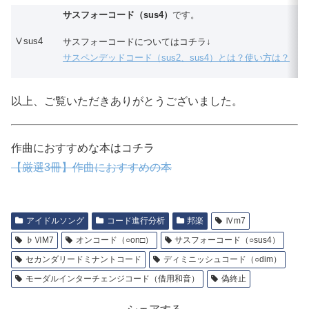
サスフォーコード（sus4）
です。
Ⅴsus4
サスフォーコードについてはコチラ↓
サスペンデッドコード（sus2、sus4）とは？使い方は？
以上、ご覧いただきありがとうございました。
作曲におすすめな本はコチラ
【厳選3冊】作曲におすすめの本
アイドルソング
コード進行分析
邦楽
Ⅳm7
♭ⅥM7
オンコード（○on□）
サスフォーコード（○sus4）
セカンダリードミナントコード
ディミニッシュコード（○dim）
モーダルインターチェンジコード（借用和音）
偽終止