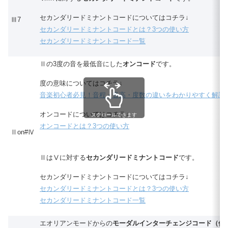
セカンダリードミナントコードについてはコチラ↓
Ⅲ7
セカンダリードミナントコードとは？3つの使い方
セカンダリードミナントコード一覧
Ⅱの3度の音を最低音にした
オンコード
です。
度の意味についてはコチラ↓
音楽初心者必見！音程・音高・度数の違いをわかりやすく解説
オンコードについてはコチラ↓
スクロールできます
オンコードとは？3つの使い方
Ⅱon#Ⅳ
ⅡはⅤに対する
セカンダリードミナントコード
です。
セカンダリードミナントコードについてはコチラ↓
セカンダリードミナントコードとは？3つの使い方
セカンダリードミナントコード一覧
エオリアンモードからの
モーダルインターチェンジコード（借