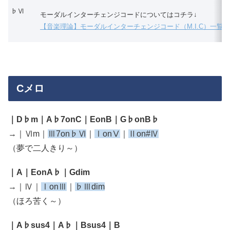
♭Ⅵ
モーダルインターチェンジコードについてはコチラ↓
【音楽理論】モーダルインターチェンジコード（M.I.C）一覧
Cメロ
｜D♭m｜A♭7onC｜EonB｜G♭onB♭
→｜Ⅵm｜
Ⅲ7on♭Ⅵ
｜
ⅠonⅤ
｜
Ⅱon#Ⅳ
（夢で二人きり～）
｜A｜EonA♭｜Gdim
→｜Ⅳ｜
ⅠonⅢ
｜
♭Ⅲdim
（ほろ苦く～）
｜A♭sus4｜A♭｜Bsus4｜B