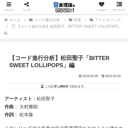
音楽理論を「学ぶ」のではなく「使う」ためのサイト
メニュー
シェア
フォロー
サイドバー
ホーム
コード進行分析
邦楽
アイドルソング
【コード進行分析】松田聖子「BITTER SWEET LOLLIPOPS」
編
【コード進行分析】松田聖子「BITTER
SWEET LOLLIPOPS」編
2019.02.05
2023.03.24
この記事は
約6分
で読めます。
アーティスト
：松田聖子
作曲
： 大村雅朗
作詞
： 松本隆