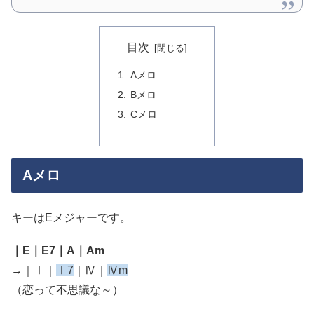
目次
Aメロ
Bメロ
Cメロ
Aメロ
キーはEメジャーです。
｜E｜E7｜A｜Am
→｜Ⅰ｜
Ⅰ7
｜Ⅳ｜
Ⅳm
（恋って不思議な～）