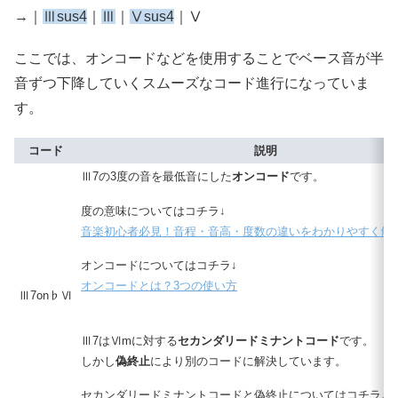
→｜
Ⅲsus4
｜
Ⅲ
｜
Ⅴsus4
｜Ⅴ
ここでは、オンコードなどを使用することでベース音が半
音ずつ下降していくスムーズなコード進行になっていま
す。
コード
説明
Ⅲ7の3度の音を最低音にした
オンコード
です。
度の意味についてはコチラ↓
音楽初心者必見！音程・音高・度数の違いをわかりやすく解
オンコードについてはコチラ↓
オンコードとは？3つの使い方
Ⅲ7on♭Ⅵ
Ⅲ7はⅥmに対する
セカンダリードミナントコード
です。
しかし
偽終止
により別のコードに解決しています。
セカンダリードミナントコードと偽終止についてはコチラ↓