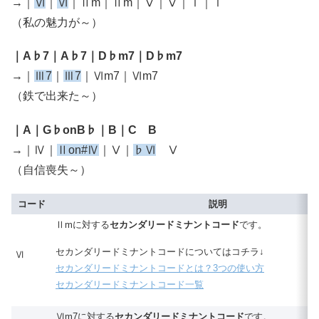
→｜
Ⅵ
｜
Ⅵ
｜Ⅱm｜Ⅱm｜Ⅴ｜Ⅴ｜Ⅰ｜Ⅰ
（私の魅力が～）
｜A♭7｜A♭7｜D♭m7｜D♭m7
→｜
Ⅲ7
｜
Ⅲ7
｜Ⅵm7｜Ⅵm7
（鉄で出来た～）
｜A｜G♭onB♭｜B｜C B
→｜Ⅳ｜
Ⅱon#Ⅳ
｜Ⅴ｜
♭Ⅵ
Ⅴ
（自信喪失～）
コード
説明
Ⅱmに対する
セカンダリードミナントコード
です。
セカンダリードミナントコードについてはコチラ↓
Ⅵ
セカンダリードミナントコードとは？3つの使い方
セカンダリードミナントコード一覧
Ⅵm7に対する
セカンダリードミナントコード
です。