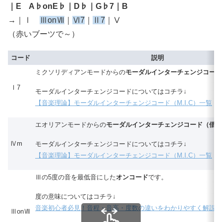
｜E A♭onE♭｜D♭｜G♭7｜B
→｜Ⅰ
ⅢonⅦ
｜
Ⅵ7
｜
Ⅱ7
｜Ⅴ
（赤いブーツで～）
コード
説明
ミクソリディアンモードからの
モーダルインターチェンジコード
Ⅰ7
モーダルインターチェンジコードについてはコチラ↓
【音楽理論】モーダルインターチェンジコード（M.I.C）一覧
エオリアンモードからの
モーダルインターチェンジコード（借用
Ⅳm
モーダルインターチェンジコードについてはコチラ↓
【音楽理論】モーダルインターチェンジコード（M.I.C）一覧
Ⅲの5度の音を最低音にした
オンコード
です。
度の意味についてはコチラ↓
音楽初心者必見！音程・音高・度数の違いをわかりやすく解説
ⅢonⅦ