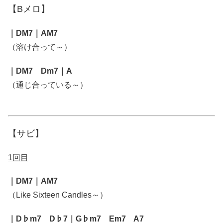
【Bメロ】
｜DM7｜AM7
（溶け合って～）
｜DM7 Dm7｜A
（通じ合っている～）
【サビ】
1回目
｜DM7｜AM7
（Like Sixteen Candles～）
｜D♭m7 D♭7｜G♭m7 Em7 A7