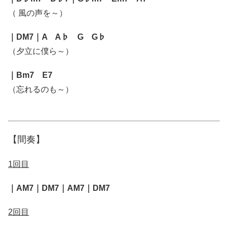
（ 風の声を～）
｜DM7｜A A♭ G G♭
（夕立に僕ら～）
｜Bm7 E7
（忘れるのも～）
【間奏】
1回目
｜AM7｜DM7｜AM7｜DM7
2回目