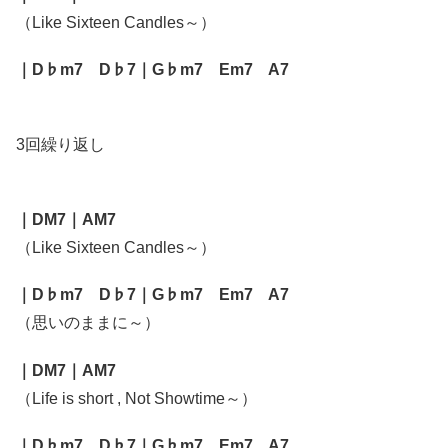
（Like Sixteen Candles～）
｜D♭m7 D♭7｜G♭m7 Em7 A7
3回繰り返し
｜DM7｜AM7
（Like Sixteen Candles～）
｜D♭m7 D♭7｜G♭m7 Em7 A7
（思いのままに～）
｜DM7｜AM7
（Life is short , Not Showtime～）
｜D♭m7 D♭7｜G♭m7 Em7 A7