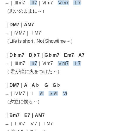
→｜Ⅲm7
Ⅲ7
｜Ⅵm7
Ⅴm7
Ⅰ7
（思いのままに～）
｜DM7｜AM7
→｜ⅣM7｜ⅠM7
（Life is short , Not Showtime～）
｜D♭m7 D♭7｜G♭m7 Em7 A7
→｜Ⅲm7
Ⅲ7
｜Ⅵm7
Ⅴm7
Ⅰ7
（ 君が僕に火をつけた～）
｜DM7｜A A♭ G G♭
→｜ⅣM7｜Ⅰ
Ⅶ
♭Ⅶ
Ⅵ
（夕立に僕ら～）
｜Bm7 E7｜AM7
→｜Ⅱm7 Ⅴ7｜ⅠM7