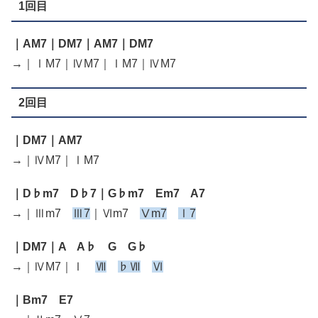
1回目
｜AM7｜DM7｜AM7｜DM7
→｜ⅠM7｜ⅣM7｜ⅠM7｜ⅣM7
2回目
｜DM7｜AM7
→｜ⅣM7｜ⅠM7
｜D♭m7 D♭7｜G♭m7 Em7 A7
→｜Ⅲm7
Ⅲ7
｜Ⅵm7
Ⅴm7
Ⅰ7
｜DM7｜A A♭ G G♭
→｜ⅣM7｜Ⅰ
Ⅶ
♭Ⅶ
Ⅵ
｜Bm7 E7