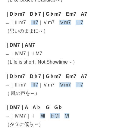
｜D♭m7 D♭7｜G♭m7 Em7 A7
→｜Ⅲm7
Ⅲ7
｜Ⅵm7
Ⅴm7
Ⅰ7
（思いのままに～）
｜DM7｜AM7
→｜ⅣM7｜ⅠM7
（Life is short , Not Showtime～）
｜D♭m7 D♭7｜G♭m7 Em7 A7
→｜Ⅲm7
Ⅲ7
｜Ⅵm7
Ⅴm7
Ⅰ7
（ 風の声を～）
｜DM7｜A A♭ G G♭
→｜ⅣM7｜Ⅰ
Ⅶ
♭Ⅶ
Ⅵ
（夕立に僕ら～）