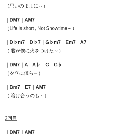
（思いのままに～）
｜DM7｜AM7
（Life is short , Not Showtime～）
｜D♭m7 D♭7｜G♭m7 Em7 A7
（ 君が僕に火をつけた～）
｜DM7｜A A♭ G G♭
（夕立に僕ら～）
｜Bm7 E7｜AM7
（ 溶け合うのも～）
2回目
｜DM7｜AM7