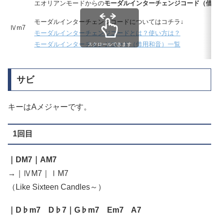
エオリアンモードからの
モーダルインターチェンジコード（借用
モーダルインターチェンジコードについてはコチラ↓
Ⅳm7
モーダルインターチェンジコードとは？使い方は？
モーダルインターチェンジコード（借用和音）一覧
スクロールできます
サビ
キーはAメジャーです。
1回目
｜DM7｜AM7
→｜ⅣM7｜ⅠM7
（Like Sixteen Candles～）
｜D♭m7 D♭7｜G♭m7 Em7 A7