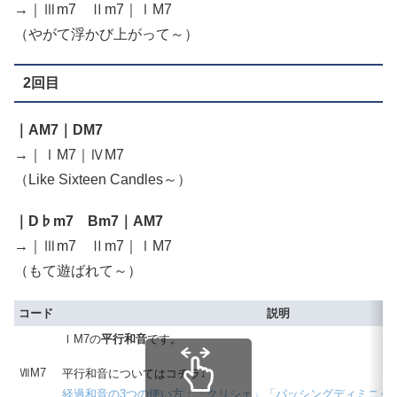
→｜Ⅲm7 Ⅱm7｜ⅠM7
（やがて浮かび上がって～）
2回目
｜AM7｜DM7
→｜ⅠM7｜ⅣM7
（Like Sixteen Candles～）
｜D♭m7 Bm7｜AM7
→｜Ⅲm7 Ⅱm7｜ⅠM7
（もて遊ばれて～）
コード
説明
ⅠM7の
平行和音
です。
ⅦM7
平行和音についてはコチラ↓
経過和音の3つの使い方：「クリシェ」「パッシングディミニッ