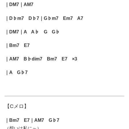
｜DM7｜AM7
｜D♭m7 D♭7｜G♭m7 Em7 A7
｜DM7｜A A♭ G G♭
｜Bm7 E7
｜AM7 B♭dim7 Bm7 E7 ×3
｜A G♭7
【Cメロ】
｜Bm7 E7｜AM7 G♭7
（想いは私に～）