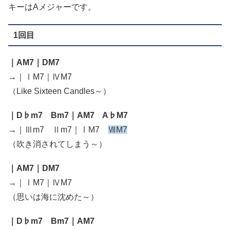
キーはAメジャーです。
1回目
｜AM7｜DM7
→｜ⅠM7｜ⅣM7
（Like Sixteen Candles～）
｜D♭m7 Bm7｜AM7 A♭M7
→｜Ⅲm7 Ⅱm7｜ⅠM7
ⅦM7
（吹き消されてしまう～）
｜AM7｜DM7
→｜ⅠM7｜ⅣM7
（思いは海に沈めた～）
｜D♭m7 Bm7｜AM7