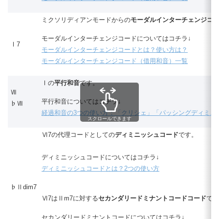
ミクソリディアンモードからの
モーダルインターチェンジコ
モーダルインターチェンジコードについてはコチラ↓
Ⅰ7
モーダルインターチェンジコードとは？使い方は？
モーダルインターチェンジコード（借用和音）一覧
Ⅰの
平行和音
です。
Ⅶ
平行和音についてはコチラ↓
♭Ⅶ
経過和音の3つの使い方：「クリシェ」「パッシングディミニ
スクロールできます
Ⅵ7の代理コードとしての
ディミニッシュコード
です。
ディミニッシュコードについてはコチラ↓
ディミニッシュコードとは？2つの使い方
♭Ⅱdim7
Ⅵ7はⅡm7に対する
セカンダリードミナントコードコード
です
セカンダリードミナントコードについてはコチラ↓