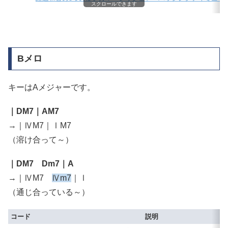
スクロールできます
Bメロ
キーはAメジャーです。
｜DM7｜AM7
→｜ⅣM7｜ⅠM7
（溶け合って～）
｜DM7 Dm7｜A
→｜ⅣM7
Ⅳm7
｜Ⅰ
（通じ合っている～）
コード
説明