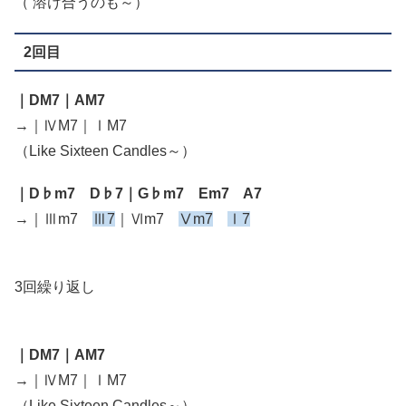
（ 溶け合うのも～）
2回目
｜DM7｜AM7
→｜ⅣM7｜ⅠM7
（Like Sixteen Candles～）
｜D♭m7 D♭7｜G♭m7 Em7 A7
→｜Ⅲm7
Ⅲ7
｜Ⅵm7
Ⅴm7
Ⅰ7
3回繰り返し
｜DM7｜AM7
→｜ⅣM7｜ⅠM7
（Like Sixteen Candles～）