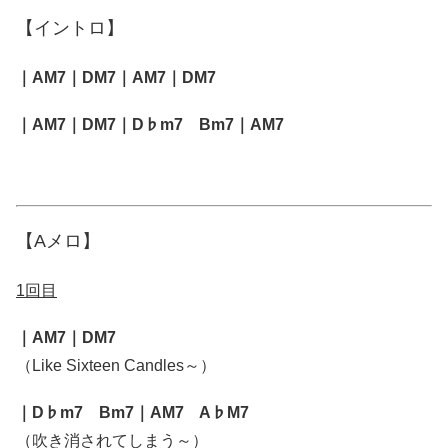
【イントロ】
｜AM7｜DM7｜AM7｜DM7
｜AM7｜DM7｜D♭m7 Bm7｜AM7
【Aメロ】
1回目
｜AM7｜DM7
（Like Sixteen Candles～）
｜D♭m7 Bm7｜AM7 A♭M7
（吹き消されてしまう～）