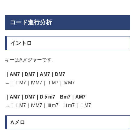
コード進行分析
イントロ
キーはAメジャーです。
｜AM7｜DM7｜AM7｜DM7
→｜ⅠM7｜ⅣM7｜ⅠM7｜ⅣM7
｜AM7｜DM7｜D♭m7 Bm7｜AM7
→｜ⅠM7｜ⅣM7｜Ⅲm7 Ⅱm7｜ⅠM7
Aメロ