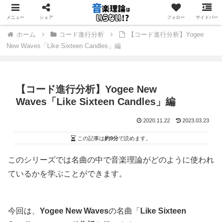
音楽理論を「学ぶ」のではなく「使う」ためのサイト
メニュー
シェア
フォロー
サイドバー
ホーム
コード進行分析
【コード進行分析】Yogee
New Waves「Like Sixteen Candles」編
【コード進行分析】Yogee New
Waves「Like Sixteen Candles」編
2020.11.22
2023.03.23
この記事は
約9分
で読めます。
このシリーズでは名曲の中で音楽理論がどのように使われ
ているかを学ぶことができます。
今回は、
Yogee New Waves
の名曲「
Like Sixteen