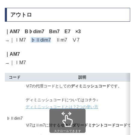
アウトロ
｜AM7 B♭dim7 Bm7 E7 ×3
→｜ⅠM7
♭Ⅱdim7
Ⅱm7 Ⅴ7
｜AM7
→｜ⅠM7
コード
説明
Ⅵ7の代理コードとしての
ディミニッシュコード
です。
ディミニッシュコードについてはコチラ↓
ディミニッシュコードとは？2つの使い方
♭Ⅱdim7
Ⅵ7はⅡm7に対する
セカンダリードミナントコードコード
です
スクロールできます