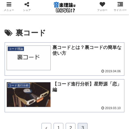
音楽理論を「学ぶ」のではなく「使う」ためのサイト
メニュー
シェア
フォロー
サイドバー
裏コード
裏コードとは？裏コードの簡単な
コード理論
使い方
2019.04.06
【コード進行分析】星野源「恋」
コード進行分析
編
2019.03.10
前
1
2
3